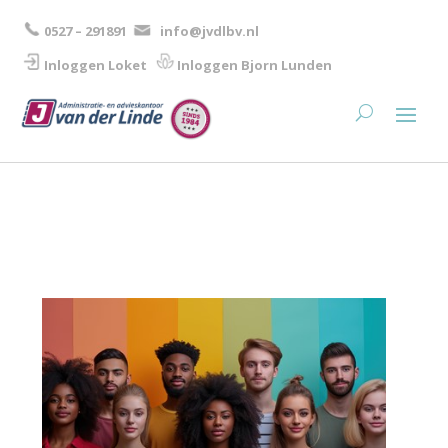
0527 – 291891
info@jvdlbv.nl
Inloggen Loket
Inloggen Bjorn Lunden​