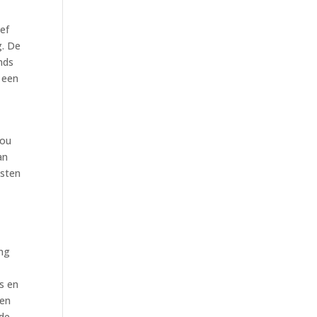
ief
g. De
nds
 een
zou
an
nsten
ing
s en
gen
 de