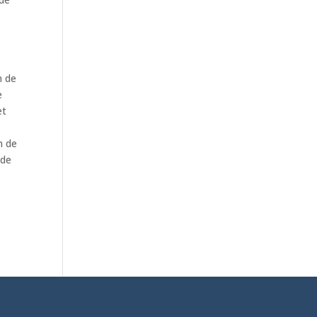
n de
e
et
n de
 de