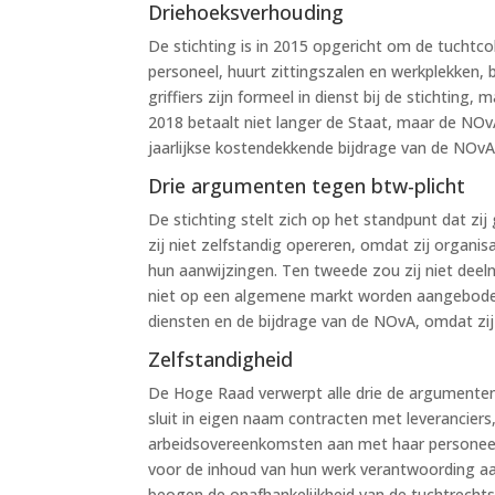
Driehoeksverhouding
De stichting is in 2015 opgericht om de tuchtcol
personeel, huurt zittingszalen en werkplekken, 
griffiers zijn formeel in dienst bij de stichtin
2018 betaalt niet langer de Staat, maar de NO
jaarlijkse kostendekkende bijdrage van de NOvA. 
Drie argumenten tegen btw-plicht
De stichting stelt zich op het standpunt dat zi
zij niet zelfstandig opereren, omdat zij organis
hun aanwijzingen. Ten tweede zou zij niet dee
niet op een algemene markt worden aangeboden
diensten en de bijdrage van de NOvA, omdat zij
Zelfstandigheid
De Hoge Raad verwerpt alle drie de argumenten.
sluit in eigen naam contracten met leverancier
arbeidsovereenkomsten aan met haar personeel
voor de inhoud van hun werk verantwoording aan 
beogen de onafhankelijkheid van de tuchtrechts