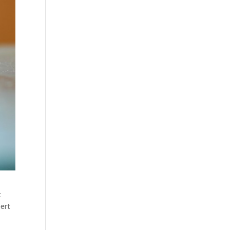
t
eert