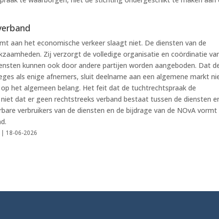
verband
mt aan het economische verkeer slaagt niet. De diensten van de
kzaamheden. Zij verzorgt de volledige organisatie en coördinatie va
iensten kunnen ook door andere partijen worden aangeboden. Dat d
lleges als enige afnemers, sluit deelname aan een algemene markt ni
 op het algemeen belang. Het feit dat de tuchtrechtspraak de
 niet dat er geen rechtstreeks verband bestaat tussen de diensten e
erbare verbruikers van de diensten en de bijdrage van de NOvA vormt
d.
9 | 18-06-2026