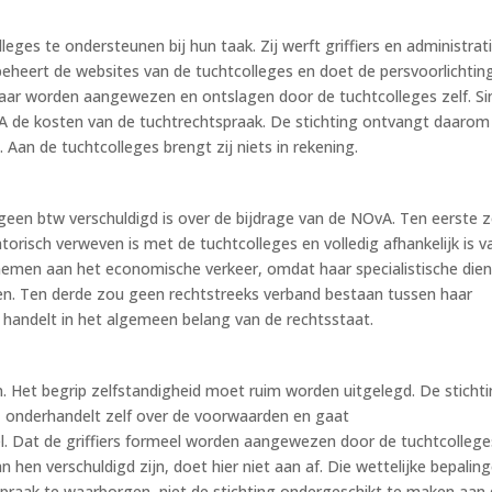
leges te ondersteunen bij hun taak. Zij werft griffiers en administrat
beheert de websites van de tuchtcolleges en doet de persvoorlichtin
g, maar worden aangewezen en ontslagen door de tuchtcolleges zelf. Si
vA de kosten van de tuchtrechtspraak. De stichting ontvangt daarom
Aan de tuchtcolleges brengt zij niets in rekening.
j geen btw verschuldigd is over de bijdrage van de NOvA. Ten eerste 
atorisch verweven is met de tuchtcolleges en volledig afhankelijk is v
lnemen aan het economische verkeer, omdat haar specialistische die
. Ten derde zou geen rechtstreeks verband bestaan tussen haar
 handelt in het algemeen belang van de rechtsstaat.
 Het begrip zelfstandigheid moet ruim worden uitgelegd. De sticht
s, onderhandelt zelf over de voorwaarden en gaat
. Dat de griffiers formeel worden aangewezen door de tuchtcollege
hen verschuldigd zijn, doet hier niet aan af. Die wettelijke bepalin
praak te waarborgen, niet de stichting ondergeschikt te maken aan