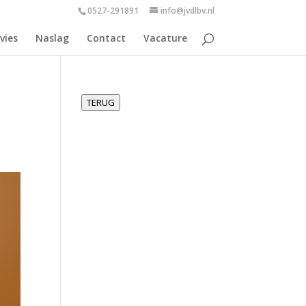
0527-291891
info@jvdlbv.nl
vies
Naslag
Contact
Vacature
TERUG