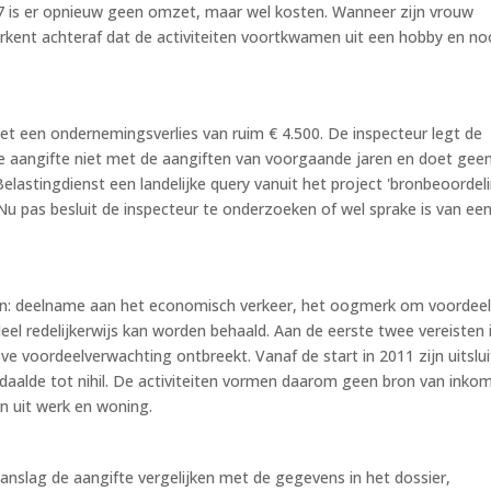
017 is er opnieuw geen omzet, maar wel kosten. Wanneer zijn vrouw
 erkent achteraf dat de activiteiten voortkwamen uit een hobby en no
met een ondernemingsverlies van ruim € 4.500. De inspecteur legt de
 de aangifte niet met de aangiften van voorgaande jaren en doet gee
elastingdienst een landelijke query vanuit het project 'bronbeoordel
 Nu pas besluit de inspecteur te onderzoeken of wel sprake is van ee
en: deelname aan het economisch verkeer, het oogmerk om voordeel
el redelijkerwijs kan worden behaald. Aan de eerste twee vereisten 
ve voordeelverwachting ontbreekt. Vanaf de start in 2011 zijn uitslu
 daalde tot nihil. De activiteiten vormen daarom geen bron van inko
en uit werk en woning.
anslag de aangifte vergelijken met de gegevens in het dossier,