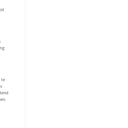
oit
n
ing
n
 te
is
itend
men.