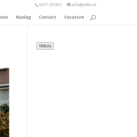
0527-291891
info@jvdlbv.nl
vies
Naslag
Contact
Vacature
TERUG