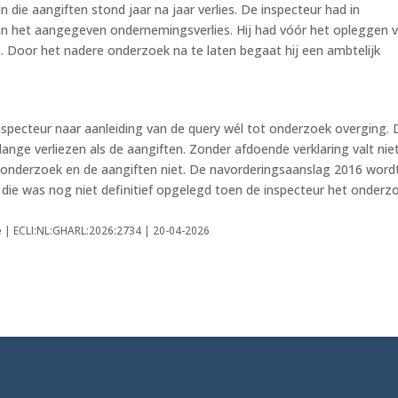
 die aangiften stond jaar na jaar verlies. De inspecteur had in
 van het aangegeven ondernemingsverlies. Hij had vóór het opleggen 
Door het nadere onderzoek na te laten begaat hij een ambtelijk
 inspecteur naar aanleiding van de query wél tot onderzoek overging. 
ange verliezen als de aangiften. Zonder afdoende verklaring valt niet
t onderzoek en de aangiften niet. De navorderingsaanslag 2016 word
nt die was nog niet definitief opgelegd toen de inspecteur het onderz
e | ECLI:NL:GHARL:2026:2734 | 20-04-2026