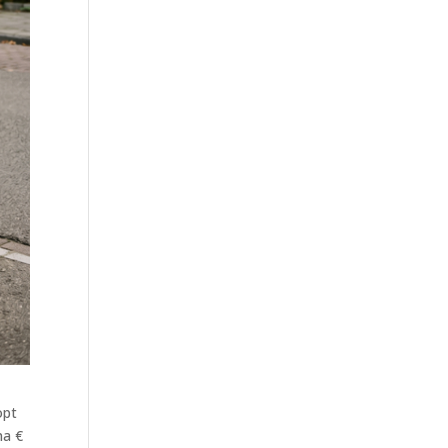
opt
na €