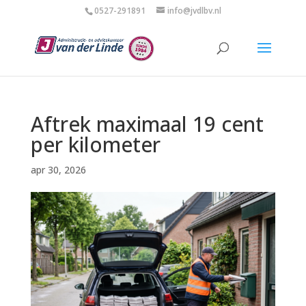
0527-291891
info@jvdlbv.nl
Aftrek maximaal 19 cent
per kilometer
apr 30, 2026