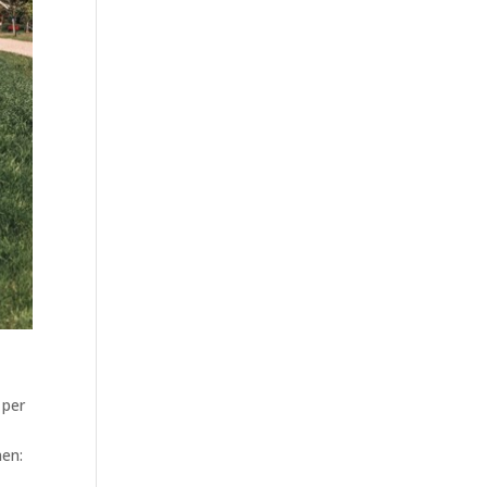
 per
nen: