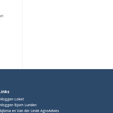
Het
Links
Inloggen Loket
Inloggen Bjorn Lunden
Bijlsma en Van der Linde AgroAdvies