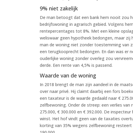
9% niet zakelijk
De man betoogt dat een bank hem nooit zou he
bedrijfswoning in agrarisch gebied. Volgens he
rentepercentages tot 8%. Met een kleine opslag
weliswaar geen hypotheek bedongen, maar zij h
man de woning niet zonder toestemming van z
een terugkooprecht bedongen. En dan was er nog
ouderlijke woning zonder overleg zou vervreemd
derde. Een rente van 4,5% is passend.
Waarde van de woning
In 2018 brengt de man zijn aandeel in de maatsc
over naar privé. Hij claimt daarbij een fors boe
een taxateur is de waarde gedaald naar € 275.
zelfbewoning. Onder de streep: een verlies van 
275.000, € 300.000 en € 392.000. De inspecteur 
winst. Het hof vindt geen van de taxaties overt
korting van 35% wegens zelfbewoning resteert no
190.000.