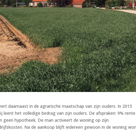
eert daarnaast in de agrarische maatschap van zijn ouders. In 2015
ij leent het volledige bedrag van zijn ouders. De afspraken: 9% rente
g en geen hypotheek. De man activeert de woning op zijn
drijfskosten. Na de aankoop blijft iedereen gewoon in de woning wo