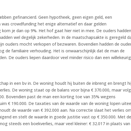
bben gefinancierd. Geen hypotheek, geen eigen geld, een
m was crowdfunding het enige alternatief en daar gelden
 kom je dan op 9%. Het hof gaat hier niet in mee. De ouders hadde
adden wel degelijk zekerheden. In de maatschapsakte is geregeld d
ijn ouders mocht verkopen of bezwaren. Bovendien hadden de oude
 de familiaire verhouding. Het is onwaarschijnlijk dat de man de
en. De ouders liepen daardoor veel minder risico dan een willekeuri
hap in een bv in. De woning houdt hij buiten de inbreng en brengt hi
kverlies. De woning staat op de balans voor bijna € 370.000, maar vol
000. Bovendien past de man een korting toe van 35% wegens
ruim € 190.000. De taxaties van de waarde van de woning lopen uitee
houdt de waarde van € 392.000 aan. Na correctie slaat het verlies om
uigend en stelt de waarde in goede justitie vast op € 350.000. Met d
g steeds een boekverlies, maar veel kleiner: € 32.017 in plaats van