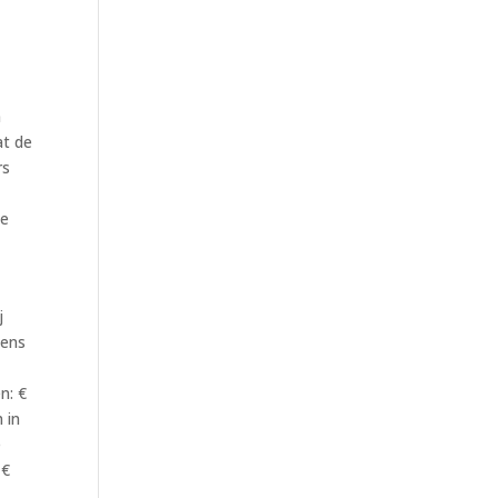
n
at de
rs
ge
j
gens
n: €
 in
e
 €