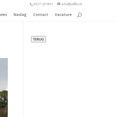
0527-291891
info@jvdlbv.nl
vies
Naslag
Contact
Vacature
TERUG