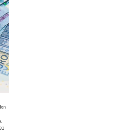
den
.
,82