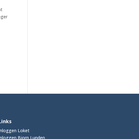
at
oger
Links
Inloggen Loket
Inloggen Bjorn Lunden