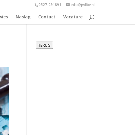
0527-291891
info@jvdlbv.nl
vies
Naslag
Contact
Vacature
TERUG