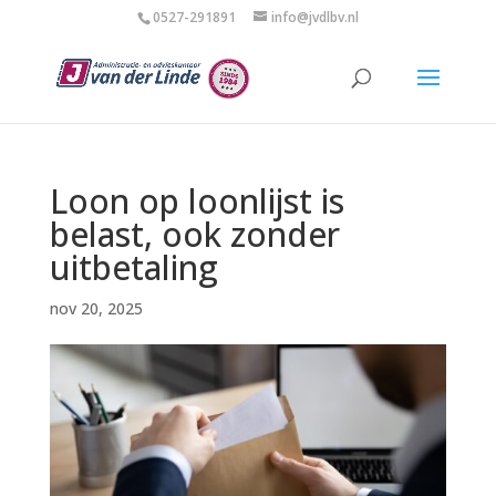
0527-291891
info@jvdlbv.nl
Loon op loonlijst is
belast, ook zonder
uitbetaling
nov 20, 2025