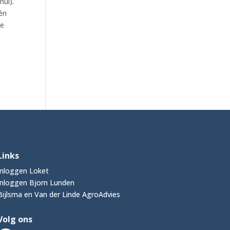
nul).
én
de
Links
Inloggen Loket
Inloggen Bjorn Lunden
Bijlsma en Van der Linde AgroAdvies
Volg ons