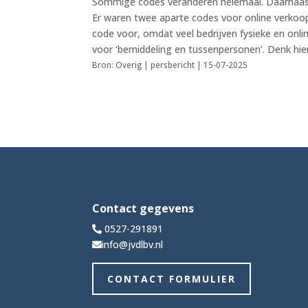
Sommige codes veranderen helemaal. Daarnaast kri
Er waren twee aparte codes voor online verkoop
code voor, omdat veel bedrijven fysieke en onl
voor ‘bemiddeling en tussenpersonen’. Denk hier
Bron: Overig | persbericht | 15-07-2025
Contact gegevens
0527-291891
info@jvdlbv.nl
CONTACT FORMULIER