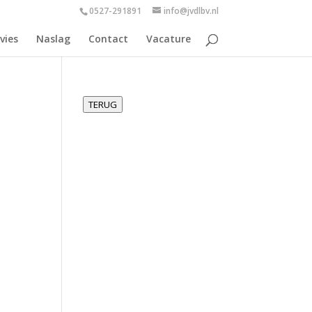
0527-291891
info@jvdlbv.nl
vies
Naslag
Contact
Vacature
TERUG