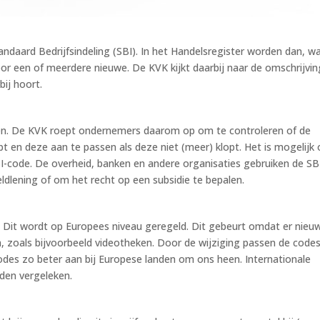
ndaard Bedrijfsindeling (SBI). In het Handelsregister worden dan, w
oor een of meerdere nieuwe. De KVK kijkt daarbij naar de omschrijvin
bij hoort.
men. De KVK roept ondernemers daarom op om te controleren of de
opt en deze aan te passen als deze niet (meer) klopt. Het is mogelijk
I-code. De overheid, banken en andere organisaties gebruiken de SB
eldlening of om het recht op een subsidie te bepalen.
. Dit wordt op Europees niveau geregeld. Dit gebeurt omdat er nieu
n, zoals bijvoorbeeld videotheken. Door de wijziging passen de code
 codes zo beter aan bij Europese landen om ons heen. Internationale
den vergeleken.