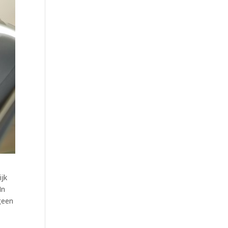
ijk
In
geen