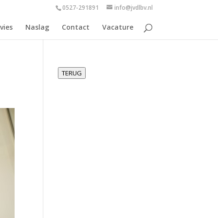
0527-291891
info@jvdlbv.nl
vies
Naslag
Contact
Vacature
TERUG