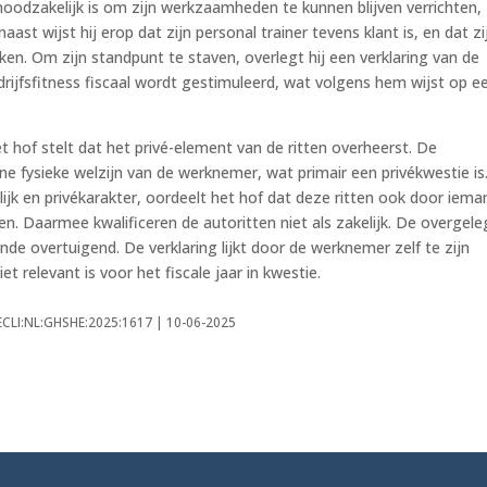
oodzakelijk is om zijn werkzaamheden te kunnen blijven verrichten,
ast wijst hij erop dat zijn personal trainer tevens klant is, en dat zi
ken. Om zijn standpunt te staven, overlegt hij een verklaring van de
edrijfsfitness fiscaal wordt gestimuleerd, wat volgens hem wijst op e
hof stelt dat het privé-element van de ritten overheerst. De
ne fysieke welzijn van de werknemer, wat primair een privékwestie is
ijk en privékarakter, oordeelt het hof dat deze ritten ook door iema
 Daarmee kwalificeren de autoritten niet als zakelijk. De overgel
e overtuigend. De verklaring lijkt door de werknemer zelf te zijn
et relevant is voor het fiscale jaar in kwestie.
 ECLI:NL:GHSHE:2025:1617 | 10-06-2025