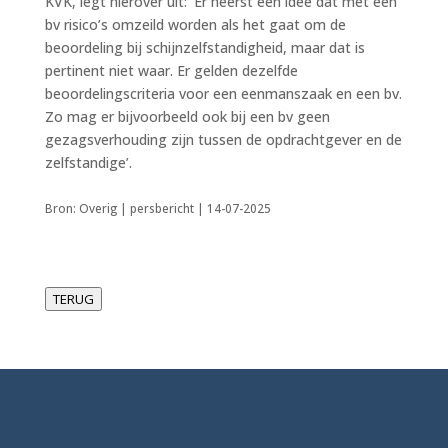
KVK, legt hierover uit: ‘Er heerst een idee dat met een
bv risico’s omzeild worden als het gaat om de
beoordeling bij schijnzelfstandigheid, maar dat is
pertinent niet waar. Er gelden dezelfde
beoordelingscriteria voor een eenmanszaak en een bv.
Zo mag er bijvoorbeeld ook bij een bv geen
gezagsverhouding zijn tussen de opdrachtgever en de
zelfstandige’.
Bron: Overig | persbericht | 14-07-2025
TERUG