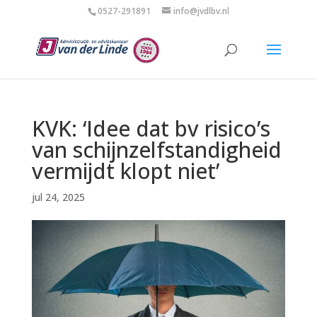
0527-291891
info@jvdlbv.nl
KVK: ‘Idee dat bv risico’s
van schijnzelfstandigheid
vermijdt klopt niet’
jul 24, 2025