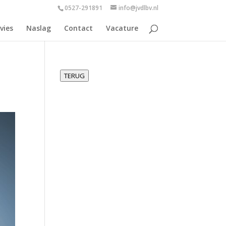
0527-291891
info@jvdlbv.nl
vies
Naslag
Contact
Vacature
TERUG