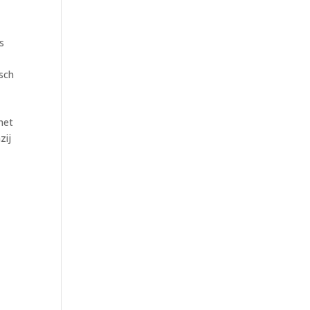
s
isch
het
zij