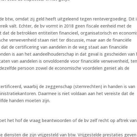
de btw, omdat zij geld heeft uitgeleend tegen rentevergoeding. Dit i
reik valt. Echter, de bv vormt in 2018 geen fiscale eenheid met de
ist dat de betrokken entiteiten financieel, organisatorisch en econom
che verwevenheid staan niet ter discussie, maar aan de financiële
 dat de certificering van aandelen in de weg staat aan financiële
den is aan het aandeelhouderschap in dat geval is gescheiden van 
caten van aandelen is onvoldoende voor financiële verwevenheid, ten
ij dezelfde persoon zowel de economische voordelen geniet als de
certificeerd, waarbij de zeggenschap (stemrechten) in handen is van
nistratiekantoren. Daarmee is niet voldaan aan het vereiste dat de
lfde handen moeten zijn.
moet het hof de vraag beantwoorden of de bv zelf recht op aftrek van
ële diensten die zijn vrijgesteld van btw. Vrijgestelde prestaties geven