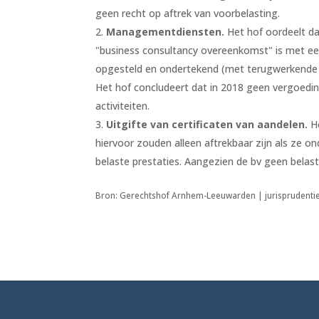
geen recht op aftrek van voorbelasting.
Managementdiensten.
Het hof oordeelt da
"business consultancy overeenkomst" is met een
opgesteld en ondertekend (met terugwerkende k
Het hof concludeert dat in 2018 geen vergoedi
activiteiten.
Uitgifte van certificaten van aandelen.
He
hiervoor zouden alleen aftrekbaar zijn als ze 
belaste prestaties. Aangezien de bv geen belaste
Bron: Gerechtshof Arnhem-Leeuwarden | jurisprudenti