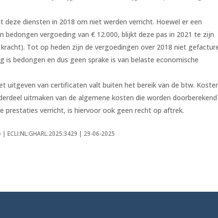
t deze diensten in 2018 om niet werden verricht. Hoewel er een
 bedongen vergoeding van € 12.000, blijkt deze pas in 2021 te zijn
racht). Tot op heden zijn de vergoedingen over 2018 niet gefacture
ng is bedongen en dus geen sprake is van belaste economische
t uitgeven van certificaten valt buiten het bereik van de btw. Koste
onderdeel uitmaken van de algemene kosten die worden doorberekend 
 prestaties verricht, is hiervoor ook geen recht op aftrek.
e | ECLI:NL:GHARL:2025:3429 | 29-06-2025