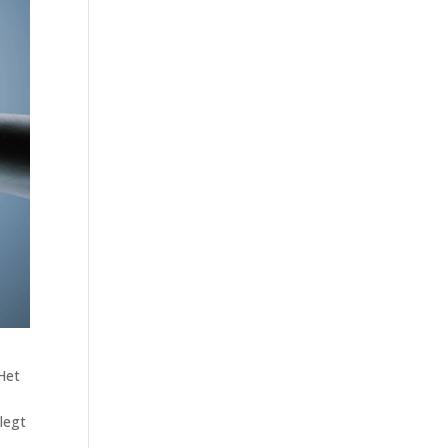
 Het
legt