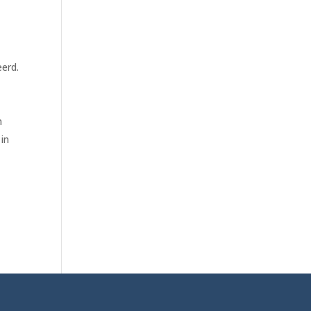
erd.
n
in