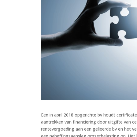
Een in april 2018 opgerichte bv houdt certificat
aantrekken van financiering door uitgifte van c
rentevergoeding aan een gelieerde bv en het ve
een naheffingsaanslag omzetbelasting op. Het hof