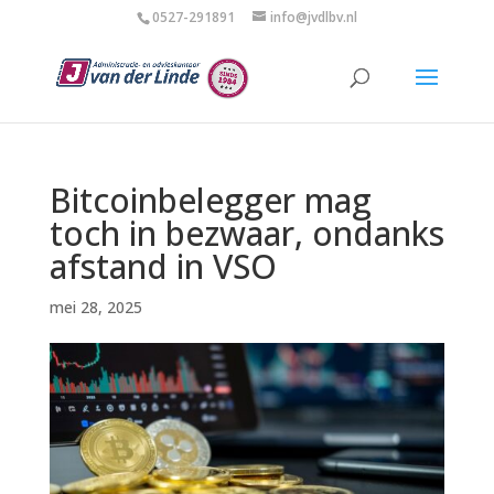
0527-291891
info@jvdlbv.nl
Bitcoinbelegger mag
toch in bezwaar, ondanks
afstand in VSO
mei 28, 2025