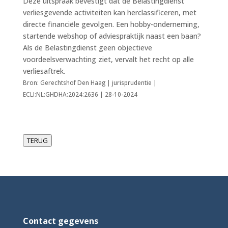
Deze uitspraak bevestigt dat de Belastingdienst
verliesgevende activiteiten kan herclassificeren, met
directe financiële gevolgen. Een hobby-onderneming,
startende webshop of adviespraktijk naast een baan?
Als de Belastingdienst geen objectieve
voordeelsverwachting ziet, vervalt het recht op alle
verliesaftrek.
Bron: Gerechtshof Den Haag | jurisprudentie |
ECLI:NL:GHDHA:2024:2636 | 28-10-2024
TERUG
Contact gegevens