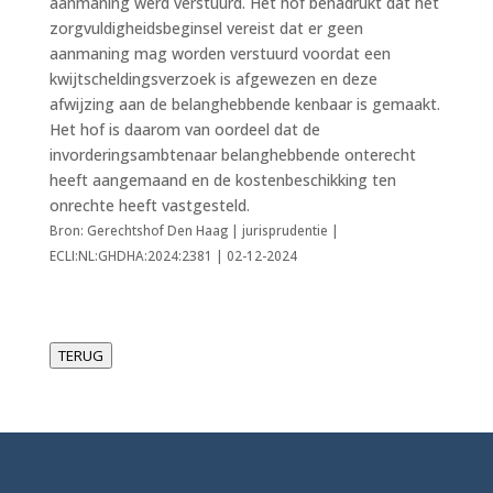
aanmaning werd verstuurd. Het hof benadrukt dat het
zorgvuldigheidsbeginsel vereist dat er geen
aanmaning mag worden verstuurd voordat een
kwijtscheldingsverzoek is afgewezen en deze
afwijzing aan de belanghebbende kenbaar is gemaakt.
Het hof is daarom van oordeel dat de
invorderingsambtenaar belanghebbende onterecht
heeft aangemaand en de kostenbeschikking ten
onrechte heeft vastgesteld.
Bron: Gerechtshof Den Haag | jurisprudentie |
ECLI:NL:GHDHA:2024:2381 | 02-12-2024
TERUG