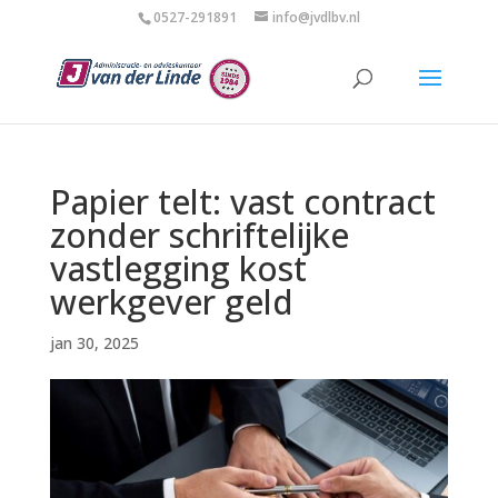
0527-291891
info@jvdlbv.nl
Papier telt: vast contract
zonder schriftelijke
vastlegging kost
werkgever geld
jan 30, 2025