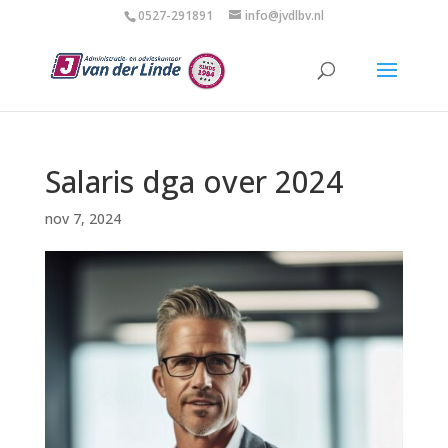
0527-291891
info@jvdlbv.nl
Salaris dga over 2024
nov 7, 2024