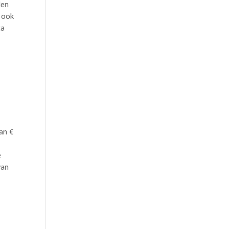
den
d ook
ta
an €
e
van