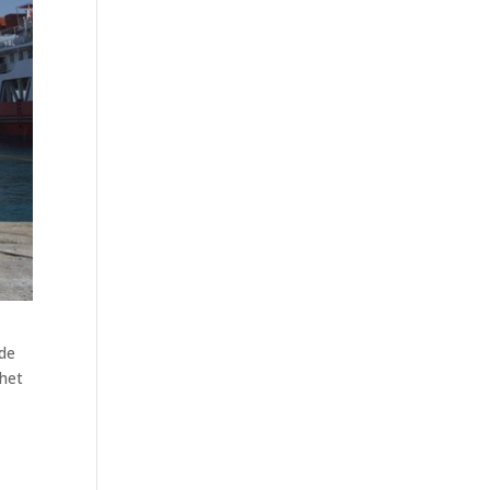
 de
 het