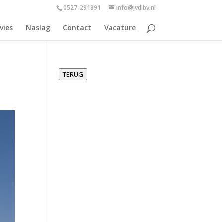
0527-291891
info@jvdlbv.nl
vies
Naslag
Contact
Vacature
TERUG