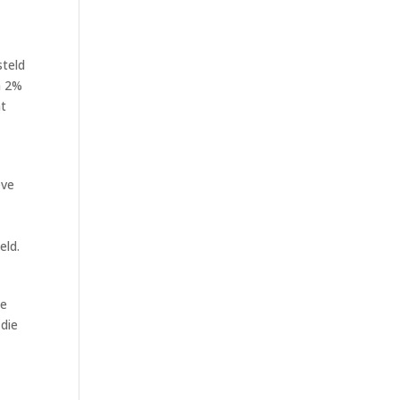
steld
n 2%
at
eve
eld.
ze
 die