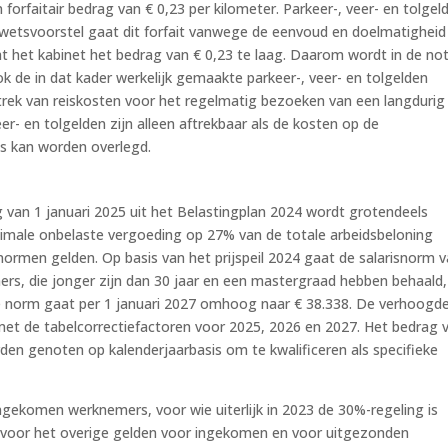
orfaitair bedrag van € 0,23 per kilometer. Parkeer-, veer- en tolgel
et wetsvoorstel gaat dit forfait vanwege de eenvoud en doelmatighei
ht het kabinet het bedrag van € 0,23 te laag. Daarom wordt in de no
ok de in dat kader werkelijk gemaakte parkeer-, veer- en tolgelden
ftrek van reiskosten voor het regelmatig bezoeken van een langdurig
r- en tolgelden zijn alleen aftrekbaar als de kosten op de
js kan worden overlegd.
van 1 januari 2025 uit het Belastingplan 2024 wordt grotendeels
ximale onbelaste vergoeding op 27% van de totale arbeidsbeloning
normen gelden. Op basis van het prijspeil 2024 gaat de salarisnorm v
rs, die jonger zijn dan 30 jaar en een mastergraad hebben behaald,
ze norm gaat per 1 januari 2027 omhoog naar € 38.338. De verhoogd
et de tabelcorrectiefactoren voor 2025, 2026 en 2027. Het bedrag 
den genoten op kalenderjaarbasis om te kwalificeren als specifieke
gekomen werknemers, voor wie uiterlijk in 2023 de 30%-regeling is
 voor het overige gelden voor ingekomen en voor uitgezonden