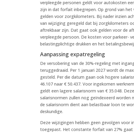
verpleegde personen geldt voor autokosten een f
zijn in dat forfait inbegrepen. Op grond van h
gelden voor zorgkilometers. Bij nader inzien ac
van wijziging geregeld dat bij zorgkilometers o
aftrekbaar zijn. Dat gaat ook gelden voor de a
verpleegde persoon. De kosten voor parkeer- vee
belastingplichtige drukken en het betalingsbewi
Aanpassing expatregeling
De versobering van de 30%-regeling met ingang 
teruggedraaid. Per 1 januari 2027 wordt de ma
gesteld. Per die datum gaan ook hogere salaris
46.107 naar € 50.437. Voor ingekomen werkneme
geldt een lagere salarisnorm van € 35.048. De
salarisnormen zullen nog geïndexeerd worden m
de salarisnorm dient aan belastbaar loon te wor
deskundige.
Deze wijzigingen hebben geen gevolgen voor in
toegepast. Het constante forfait van 27% gaat