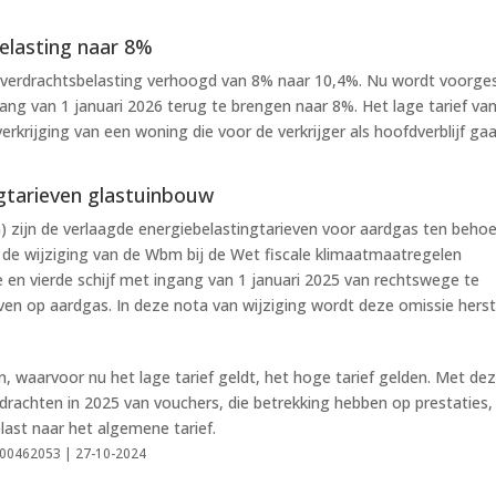
elasting naar 8%
e overdrachtsbelasting verhoogd van 8% naar 10,4%. Nu wordt voorge
ng van 1 januari 2026 terug te brengen naar 8%. Het lage tarief va
 verkrijging van een woning die voor de verkrijger als hoofdverblijf ga
ngtarieven glastuinbouw
) zijn de verlaagde energiebelastingtarieven voor aardgas ten beho
ij de wijziging van de Wbm bij de Wet fiscale klimaatmaatregelen
 en vierde schijf met ingang van 1 januari 2025 van rechtswege te
ven op aardgas. In deze nota van wijziging wordt deze omissie herst
n, waarvoor nu het lage tarief geldt, het hoge tarief gelden. Met de
drachten in 2025 van vouchers, die betrekking hebben op prestaties,
last naar het algemene tarief.
0000462053 | 27-10-2024