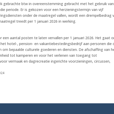
ftrek gebrachte btw in overeenstemming gebracht met het gebruik van
 die periode. Er is gekozen voor een herzieningstermijn van vijf
ringsdiensten onder de maatregel vallen, wordt een drempelbedrag 
aatregel treedt per 1 januari 2026 in werking.
 een aantal posten te laten vervallen per 1 januari 2026. Het gaat 
 het hotel-, pension- en vakantiebestedingsbedrijf aan personen die 
en om bepaalde culturele goederen en diensten. De afschaffing van h
genheid tot kamperen en voor het verlenen van toegang tot
e voor vermaak en dagrecreatie ingerichte voorzieningen, circussen,
2024