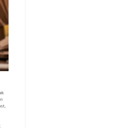
ik
en
nst,
-
g