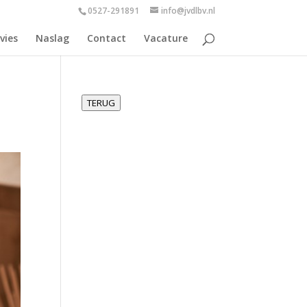
0527-291891
info@jvdlbv.nl
vies
Naslag
Contact
Vacature
TERUG