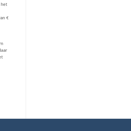
 het
van €
om
daar
et