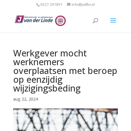
0527-291891
info@jvdlbv.nl
Werkgever mocht
werknemers
overplaatsen met beroep
op eenzijdig
wijzigingsbeding
aug 22, 2024