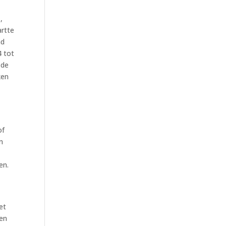
,
artte
ad
4 tot
 de
ken
of
n
en.
et
 en