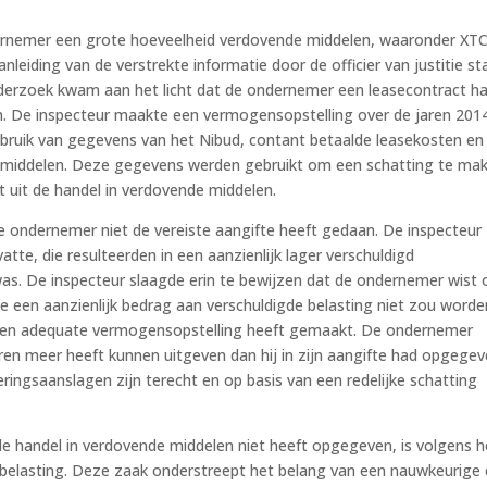
ndernemer een grote hoeveelheid verdovende middelen, waaronder XTC
eiding van de verstrekte informatie door de officier van justitie st
derzoek kwam aan het licht dat de ondernemer een leasecontract h
n. De inspecteur maakte een vermogensopstelling over de jaren 201
bruik van gegevens van het Nibud, contant betaalde leasekosten en
 middelen. Deze gegevens werden gebruikt om een schatting te ma
 uit de handel in verdovende middelen.
e ondernemer niet de vereiste aangifte heeft gedaan. De inspecteur
te, die resulteerden in een aanzienlijk lager verschuldigd
was. De inspecteur slaagde erin te bewijzen dat de ondernemer wist 
 een aanzienlijk bedrag aan verschuldigde belasting niet zou worde
 een adequate vermogensopstelling heeft gemaakt. De ondernemer
aren meer heeft kunnen uitgeven dan hij in zijn aangifte had opgegev
ingsaanslagen zijn terecht en op basis van een redelijke schatting
de handel in verdovende middelen niet heeft opgegeven, is volgens h
 belasting. Deze zaak onderstreept het belang van een nauwkeurige