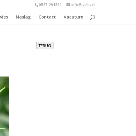
0527-291891
info@jvdlbv.nl
vies
Naslag
Contact
Vacature
TERUG