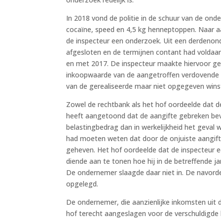
In 2018 vond de politie in de schuur van de o
cocaïne, speed en 4,5 kg henneptoppen. Naar aanl
de inspecteur een onderzoek. Uit een derdenon
afgesloten en de termijnen contant had voldaa
en met 2017. De inspecteur maakte hiervoor ge
inkoopwaarde van de aangetroffen verdovende
van de gerealiseerde maar niet opgegeven winst
Zowel de rechtbank als het hof oordeelde dat d
heeft aangetoond dat de aangifte gebreken bevat
belastingbedrag dan in werkelijkheid het geval 
had moeten weten dat door de onjuiste aangifte
geheven. Het hof oordeelde dat de inspecteur
diende aan te tonen hoe hij in de betreffende j
De ondernemer slaagde daar niet in. De navorder
opgelegd.
De ondernemer, die aanzienlijke inkomsten uit 
hof terecht aangeslagen voor de verschuldigde