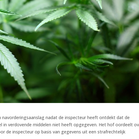
navorderingsaanslag nadat de inspecteur heeft ontdekt dat de
l in verdovende middelen niet heeft opgegeven. Het hof oordeelt ov
 de inspecteur op basis van gegevens uit een strafrechtelijk