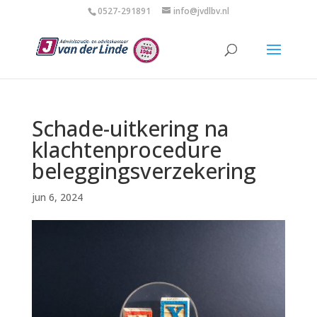
0527-291891
info@jvdlbv.nl
Schade-uitkering na
klachtenprocedure
beleggingsverzekering
jun 6, 2024