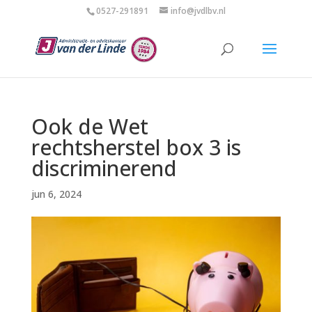
0527-291891
info@jvdlbv.nl
Ook de Wet
rechtsherstel box 3 is
discriminerend
jun 6, 2024