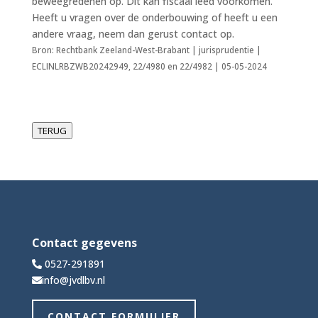
beweegredenen op. Dit kan fiscaal leed voorkomen.
Heeft u vragen over de onderbouwing of heeft u een
andere vraag, neem dan gerust contact op.
Bron: Rechtbank Zeeland-West-Brabant | jurisprudentie |
ECLINLRBZWB20242949, 22/4980 en 22/4982 | 05-05-2024
TERUG
Contact gegevens
0527-291891
info@jvdlbv.nl
CONTACT FORMULIER