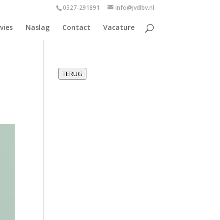
0527-291891
info@jvdlbv.nl
vies
Naslag
Contact
Vacature
TERUG