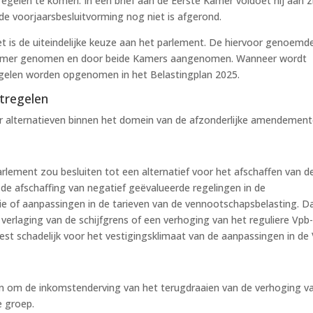
egelen te komen. In een brief aan de Eerste Kamer voldoet hij aan z
de voorjaarsbesluitvorming nog niet is afgerond.
t is de uiteindelijke keuze aan het parlement. De hiervoor genoemd
e Kamer genomen en door beide Kamers aangenomen. Wanneer wordt
egelen worden opgenomen in het Belastingplan 2025.
tregelen
ar alternatieven binnen het domein van de afzonderlijke amendement
rlement zou besluiten tot een alternatief voor het afschaffen van d
jn de afschaffing van negatief geëvalueerde regelingen in de
e of aanpassingen in de tarieven van de vennootschapsbelasting. D
 verlaging van de schijfgrens of een verhoging van het reguliere Vpb
eest schadelijk voor het vestigingsklimaat van de aanpassingen in de
den om de inkomstenderving van het terugdraaien van de verhoging v
e groep.