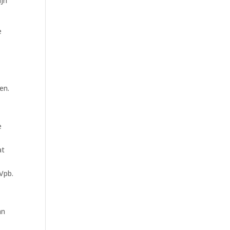
ijn
e
en.
e
at
-
 Vpb.
an