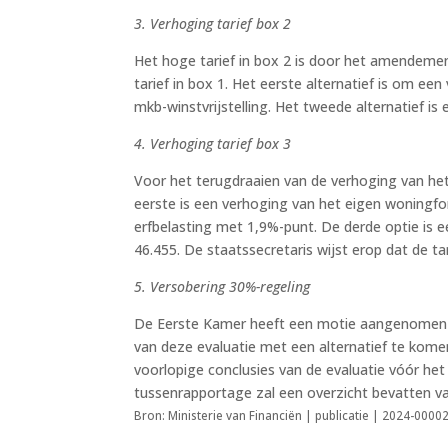
3. Verhoging tarief box 2
Het hoge tarief in box 2 is door het amendeme
tarief in box 1. Het eerste alternatief is om een
mkb-winstvrijstelling. Het tweede alternatief is
4. Verhoging tarief box 3
Voor het terugdraaien van de verhoging van het t
eerste is een verhoging van het eigen woningfor
erfbelasting met 1,9%-punt. De derde optie is e
46.455. De staatssecretaris wijst erop dat de t
5. Versobering 30%-regeling
De Eerste Kamer heeft een motie aangenomen o
van deze evaluatie met een alternatief te kome
voorlopige conclusies van de evaluatie vóór h
tussenrapportage zal een overzicht bevatten va
Bron: Ministerie van Financiën | publicatie | 2024-000