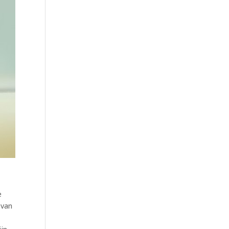
e
 van