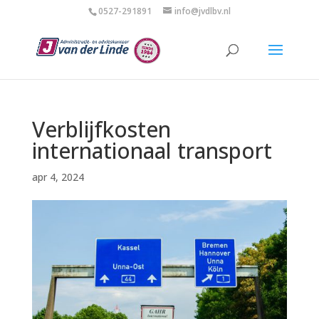
0527-291891
info@jvdlbv.nl
Verblijfkosten
internationaal transport
apr 4, 2024