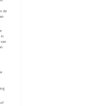
in
an de
dan
re
 in
 van
an
ie
ling
 of