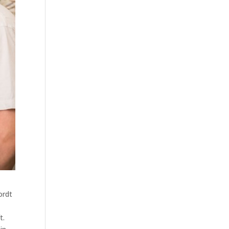
ordt
t.