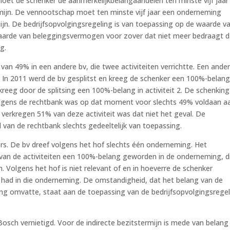
moet de schenker de aanmerkelijkbelangaandelen ten minste vijf jaar 
rmijn. De vennootschap moet ten minste vijf jaar een onderneming
ijn. De bedrijfsopvolgingsregeling is van toepassing op de waarde v
aarde van beleggingsvermogen voor zover dat niet meer bedraagt 
g.
van 49% in een andere bv, die twee activiteiten verrichtte. Een ande
 In 2011 werd de bv gesplitst en kreeg de schenker een 100%-belang
reeg door de splitsing een 100%-belang in activiteit 2. De schenking
Volgens de rechtbank was op dat moment voor slechts 49% voldaan a
ing verkregen 51% van deze activiteit was dat niet het geval. De
 van de rechtbank slechts gedeeltelijk van toepassing.
s. De bv dreef volgens het hof slechts één onderneming. Het
g van de activiteiten een 100%-belang geworden in de onderneming, d
n. Volgens het hof is niet relevant of en in hoeverre de schenker
 had in die onderneming. De omstandigheid, dat het belang van de
ng omvatte, staat aan de toepassing van de bedrijfsopvolgingsrege
sch vernietigd. Voor de indirecte bezitstermijn is mede van belang