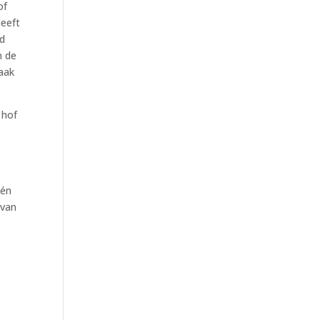
of
heeft
ad
n de
aak
 hof
één
 van
,