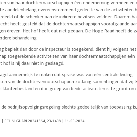
iten van haar dochtermaatschappijen één onderneming vormden en 
recte aandelenbelang overeenstemmend gedeelte van die activiteiten 
eeld of de schenker aan de indirecte bezitseis voldoet. Daarom h
recht heeft gesteld dat de dochtermaatschappijen voorafgaande aa
gen dreven. Het hof heeft dat niet gedaan. De Hoge Raad heeft de z
rdere behandeling.
 bepleit dan door de inspecteur is toegekend, dient hij volgens het
hap toegerekende activiteiten van haar dochtermaatschappijen één
of is hij daar niet in geslaagd.
agd aannemelijk te maken dat sprake was van één centrale leiding.
eiten van de dochtervennootschappen zodanig samenhingen dat zij 
n klantenbestand en doelgroep van beide activiteiten is te groot om
de bedrijfsopvolgingsregeling slechts gedeeltelijk van toepassing is
e | ECLINLGHARL20241864, 23/1408 | 11-03-2024