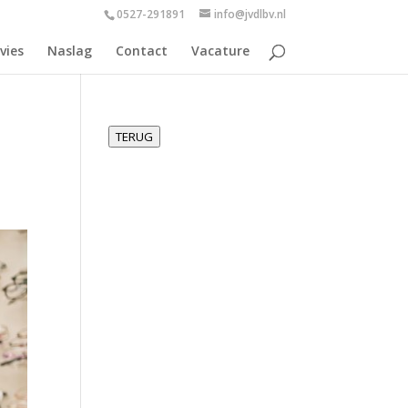
0527-291891
info@jvdlbv.nl
vies
Naslag
Contact
Vacature
TERUG