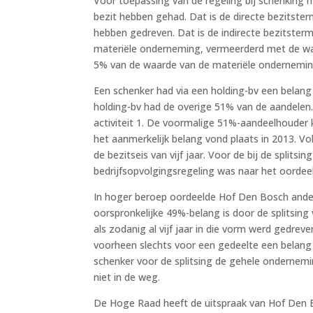
Voor toepassing van de regeling bij schenking 
bezit hebben gehad. Dat is de directe bezitste
hebben gedreven. Dat is de indirecte bezitsterm
materiële onderneming, vermeerderd met de w
5% van de waarde van de materiële ondernemin
Een schenker had via een holding-bv een belang 
holding-bv had de overige 51% van de aandelen.
activiteit 1. De voormalige 51%-aandeelhouder k
het aanmerkelijk belang vond plaats in 2013. 
de bezitseis van vijf jaar. Voor de bij de splits
bedrijfsopvolgingsregeling was naar het oordeel
In hoger beroep oordeelde Hof Den Bosch ander
oorspronkelijke 49%-belang is door de splitsin
als zodanig al vijf jaar in die vorm werd gedreve
voorheen slechts voor een gedeelte een belang
schenker voor de splitsing de gehele ondernemi
niet in de weg.
De Hoge Raad heeft de uitspraak van Hof Den Bo