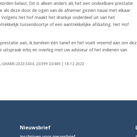
orden belast. Dit is alleen anders als het een ondeelbare prestatie
atie als deze door de ogen van de afnemer gezien nauw met elkaar
. Volgens het hof maakt het drankje onderdeel uit van het
rekkelijk tussendoortje of een aantrekkelijke afsluiting. Het Hof
prestatie aan, ik bereken één tarief en het voelt vreemd aan om de
e uitspraak erbij en overleg met uw adviseur of het indienen van
NL:GHAMS:2023:3434, 23/399 23/400 | 18-12-2023
Nieuwsbrief
Inschrijven voor nieuwsbrief