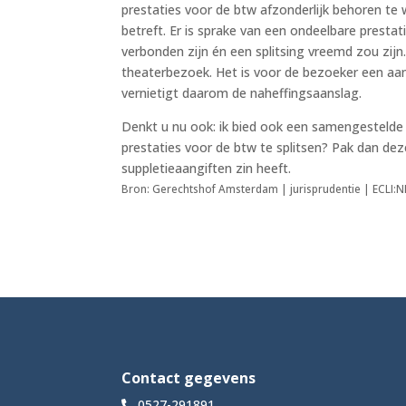
prestaties voor de btw afzonderlijk behoren te w
betreft. Er is sprake van een ondeelbare prest
verbonden zijn én een splitsing vreemd zou zijn
theaterbezoek. Het is voor de bezoeker een aant
vernietigt daarom de naheffingsaanslag.
Denkt u nu ook: ik bied ook een samengestelde 
prestaties voor de btw te splitsen? Pak dan dez
suppletieaangiften zin heeft.
Bron: Gerechtshof Amsterdam | jurisprudentie | ECLI:
Contact gegevens
0527-291891