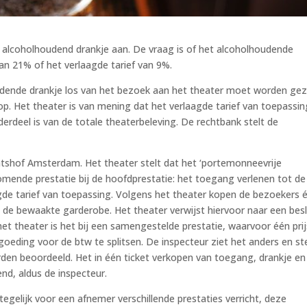
 alcoholhoudend drankje aan. De vraag is of het alcoholhoudende
an 21% of het verlaagde tarief van 9%.
udende drankje los van het bezoek aan het theater moet worden gez
. Het theater is van mening dat het verlaagde tarief van toepassing
rdeel is van de totale theaterbeleving. De rechtbank stelt de
htshof Amsterdam. Het theater stelt dat het ‘portemonneevrije
mende prestatie bij de hoofdprestatie: het toegang verlenen tot de
agde tarief van toepassing. Volgens het theater kopen de bezoekers 
n de bewaakte garderobe. Het theater verwijst hiervoor naar een besl
het theater is het bij een samengestelde prestatie, waarvoor één prij
oeding voor de btw te splitsen. De inspecteur ziet het anders en st
den beoordeeld. Het in één ticket verkopen van toegang, drankje en
d, aldus de inspecteur.
 tegelijk voor een afnemer verschillende prestaties verricht, deze