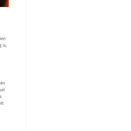
ien
 is,
één
uit
s
elt