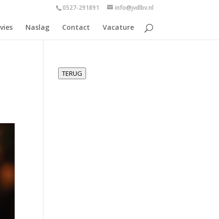
0527-291891
info@jvdlbv.nl
vies
Naslag
Contact
Vacature
TERUG