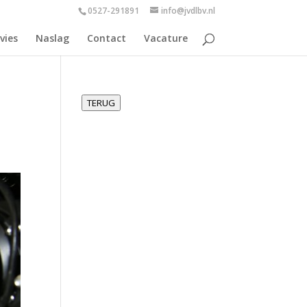
0527-291891
info@jvdlbv.nl
vies
Naslag
Contact
Vacature
TERUG