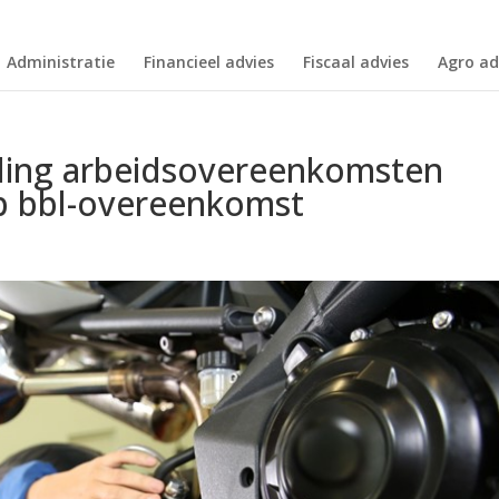
Administratie
Financieel advies
Fiscaal advies
Agro ad
ling arbeidsovereenkomsten
op bbl-overeenkomst