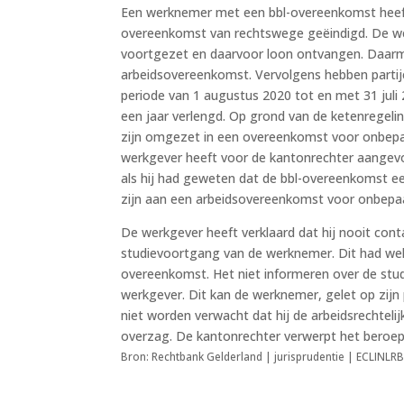
Een werknemer met een bbl-overeenkomst heeft 
overeenkomst van rechtswege geëindigd. De w
voortgezet en daarvoor loon ontvangen. Daarm
arbeidsovereenkomst. Vervolgens hebben partij
periode van 1 augustus 2020 tot en met 31 jul
een jaar verlengd. Op grond van de ketenregel
zijn omgezet in een overeenkomst voor onbepaa
werkgever heeft voor de kantonrechter aangevo
als hij had geweten dat de bbl-overeenkomst ee
zijn aan een arbeidsovereenkomst voor onbepaa
De werkgever heeft verklaard dat hij nooit con
studievoortgang van de werknemer. Dit had we
overeenkomst. Het niet informeren over de stu
werkgever. Dit kan de werknemer, gelet op zijn
niet worden verwacht dat hij de arbeidsrechteli
overzag. De kantonrechter verwerpt het beroep
Bron: Rechtbank Gelderland | jurisprudentie | ECLINL