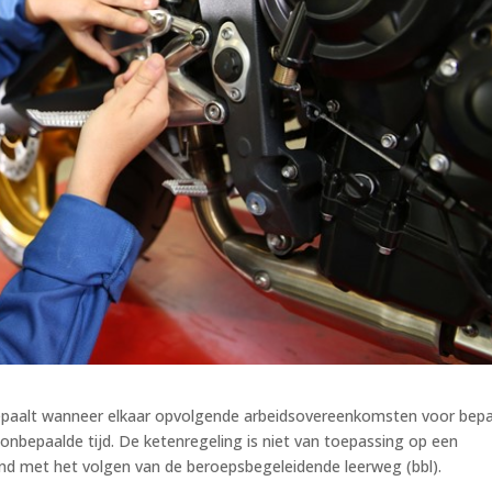
bepaalt wanneer elkaar opvolgende arbeidsovereenkomsten voor bep
onbepaalde tijd. De ketenregeling is niet van toepassing op een
nd met het volgen van de beroepsbegeleidende leerweg (bbl).