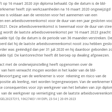
op 16 maart 2020 zijn diploma behaald. Op die datum is de bbl-
erknemer heeft zijn werkzaamheden na 16 maart 2020 ongewijzigd
ee is voldaan aan de vereisten voor het aannemen van een
en een arbeidsovereenkomst voor de duur van een jaar gesloten voo
i 2021. Deze arbeidsovereenkomst is tweemaal voor de duur van ste
ing wordt de laatste arbeidsovereenkomst per 16 maart 2023 geacht 
lde tijd. Op die datum is de periode van 36 maanden verstreken. D
erd dat hij de laatste arbeidsovereenkomst nooit zou hebben gesl
rder was geëindigd dan per 31 juli 2020 en hij daardoor gebonden z
lde tijd. De kantonrechter heeft dit beroep op dwaling afgewezen.
tact met de onderwijsinstelling heeft opgenomen over de
l van hem verwacht mogen worden in het kader van de bbl-
dievoortgang van de werknemer is voor rekening en risico van de
 positie als leerling, niet worden tegengeworpen. Van de werknemer
jke consequenties voor zijn werkgever van het behalen van zijn dipl
 van de werkgever op vernietiging van de laatste arbeidsovereenkom
RBGEL20237215, 10627403 \ VV EXPL 23-54 | 20-09-2023