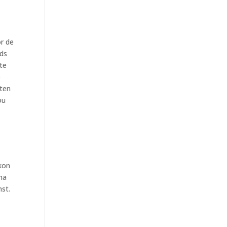
r de
eds
te
e
oten
ou
 kon
oma
st.