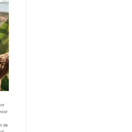
oor
 voor
an de
jf