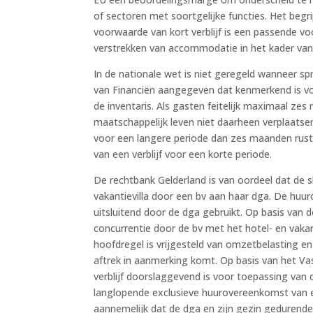
of sectoren met soortgelijke functies. Het beg
voorwaarde van kort verblijf is een passende voo
verstrekken van accommodatie in het kader van
In de nationale wet is niet geregeld wanneer spr
van Financiën aangegeven dat kenmerkend is voor
de inventaris. Als gasten feitelijk maximaal ze
maatschappelijk leven niet daarheen verplaatsen, 
voor een langere periode dan zes maanden rust
van een verblijf voor een korte periode.
De rechtbank Gelderland is van oordeel dat de 
vakantievilla door een bv aan haar dga. De huur
uitsluitend door de dga gebruikt. Op basis van 
concurrentie door de bv met het hotel- en vaka
hoofdregel is vrijgesteld van omzetbelasting e
aftrek in aanmerking komt. Op basis van het Va
verblijf doorslaggevend is voor toepassing van 
langlopende exclusieve huurovereenkomst van 
aannemelijk dat de dga en zijn gezin gedurende 