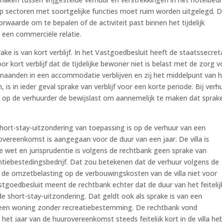
rip sectoren met soortgelijke functies moet ruim worden uitgelegd. 
rwaarde om te bepalen of de activiteit past binnen het tijdelijk
 een commerciële relatie.
ake is van kort verblijf. In het Vastgoedbesluit heeft de staatssecret
 kort verblijf dat de tijdelijke bewoner niet is belast met de zorg v
s maanden in een accommodatie verblijven en zij het middelpunt van 
is in ieder geval sprake van verblijf voor een korte periode. Bij verh
 op de verhuurder de bewijslast om aannemelijk te maken dat sprake
short-stay-uitzondering van toepassing is op de verhuur van een
overeenkomst is aangegaan voor de duur van een jaar. De villa is
de wet en jurisprudentie is volgens de rechtbank geen sprake van
ntiebestedingsbedrijf. Dat zou betekenen dat de verhuur volgens de
n de omzetbelasting op de verbouwingskosten van de villa niet voor
stgoedbesluit meent de rechtbank echter dat de duur van het feitelij
de short-stay-uitzondering. Dat geldt ook als sprake is van een
een woning zonder recreatiebestemming. De rechtbank vond
het jaar van de huurovereenkomst steeds feitelijk kort in de villa h