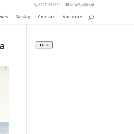
0527-291891
info@jvdlbv.nl
vies
Naslag
Contact
Vacature
la
TERUG