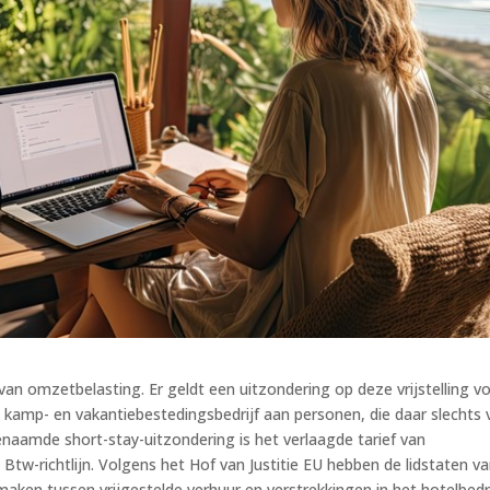
van omzetbelasting. Er geldt een uitzondering op deze vrijstelling v
-, kamp- en vakantiebestedingsbedrijf aan personen, die daar slechts
enaamde short-stay-uitzondering is het verlaagde tarief van
Btw-richtlijn. Volgens het Hof van Justitie EU hebben de lidstaten v
en tussen vrijgestelde verhuur en verstrekkingen in het hotelbedri