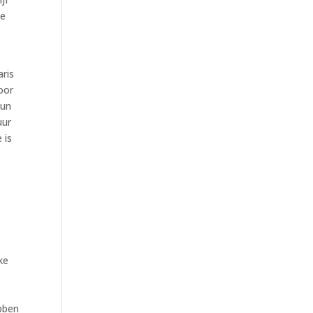
De
aris
oor
hun
uur
 is
ke
ebben