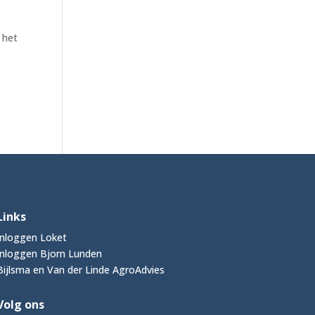
 het
Links
Inloggen Loket
Inloggen Bjorn Lunden
Bijlsma en Van der Linde AgroAdvies
Volg ons