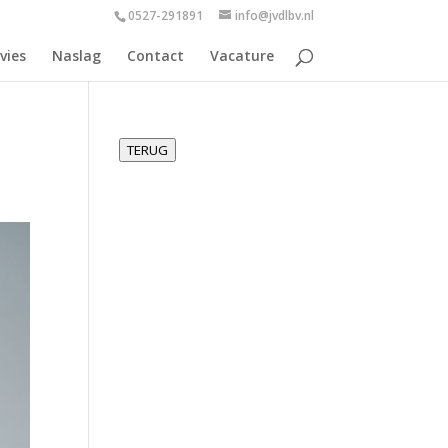
0527-291891
info@jvdlbv.nl
vies
Naslag
Contact
Vacature
TERUG