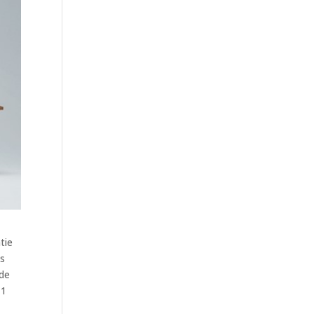
tie
is
 de
 1