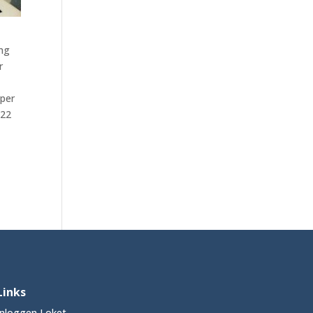
ing
r
 per
022
Links
Inloggen Loket