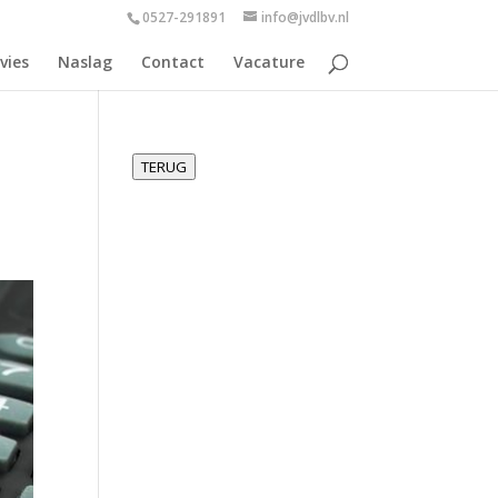
0527-291891
info@jvdlbv.nl
vies
Naslag
Contact
Vacature
TERUG