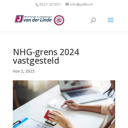
0527-291891
info@jvdlbv.nl
NHG-grens 2024
vastgesteld
nov 2, 2023