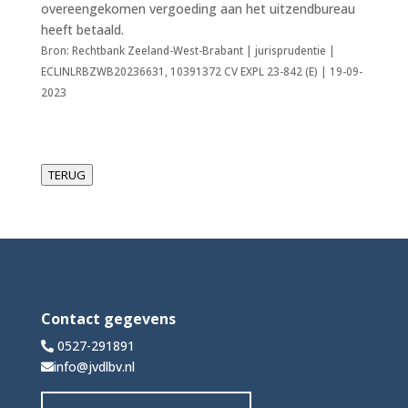
overeengekomen vergoeding aan het uitzendbureau
heeft betaald.
Bron: Rechtbank Zeeland-West-Brabant | jurisprudentie |
ECLINLRBZWB20236631, 10391372 CV EXPL 23-842 (E) | 19-09-
2023
TERUG
Contact gegevens
0527-291891
info@jvdlbv.nl