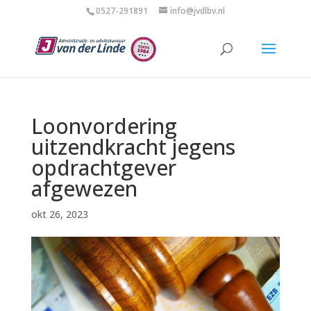
0527-291891
info@jvdlbv.nl
Loonvordering
uitzendkracht jegens
opdrachtgever
afgewezen
okt 26, 2023