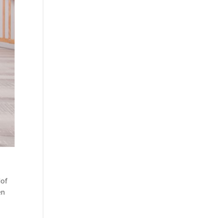
lof
en