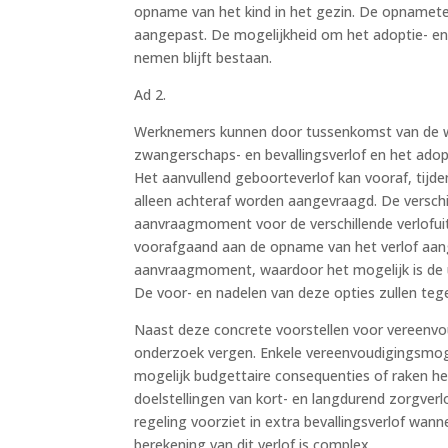
opname van het kind in het gezin. De opnamete
aangepast. De mogelijkheid om het adoptie- en
nemen blijft bestaan.
Ad 2.
Werknemers kunnen door tussenkomst van de we
zwangerschaps- en bevallingsverlof en het ado
Het aanvullend geboorteverlof kan vooraf, tijd
alleen achteraf worden aangevraagd. De verschil
aanvraagmoment voor de verschillende verlofuitke
voorafgaand aan de opname van het verlof aan
aanvraagmoment, waardoor het mogelijk is de ui
De voor- en nadelen van deze opties zullen te
Naast deze concrete voorstellen voor vereenvou
onderzoek vergen. Enkele vereenvoudigingsmoge
mogelijk budgettaire consequenties of raken het
doelstellingen van kort- en langdurend zorgve
regeling voorziet in extra bevallingsverlof wan
berekening van dit verlof is complex.