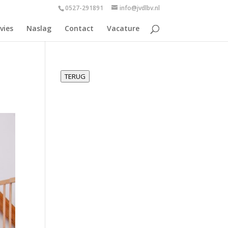
0527-291891
info@jvdlbv.nl
vies
Naslag
Contact
Vacature
TERUG