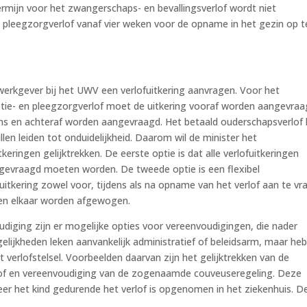
rmijn voor het zwangerschaps- en bevallingsverlof wordt niet
 pleegzorgverlof vanaf vier weken voor de opname in het gezin op t
rkgever bij het UWV een verlofuitkering aanvragen. Voor het
ptie- en pleegzorgverlof moet de uitkering vooraf worden aangevraa
ens en achteraf worden aangevraagd. Het betaald ouderschapsverlof
len leiden tot onduidelijkheid. Daarom wil de minister het
ringen gelijktrekken. De eerste optie is dat alle verlofuitkeringen
gevraagd moeten worden. De tweede optie is een flexibel
tkering zowel voor, tijdens als na opname van het verlof aan te vr
gen elkaar worden afgewogen.
diging zijn er mogelijke opties voor vereenvoudigingen, die nader
lijkheden leken aanvankelijk administratief of beleidsarm, maar he
 verlofstelsel. Voorbeelden daarvan zijn het gelijktrekken van de
rlof en vereenvoudiging van de zogenaamde couveuseregeling. Deze
neer het kind gedurende het verlof is opgenomen in het ziekenhuis. D