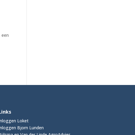
n een
Links
Inloggen Loket
Inloggen Bjorn Lunden
Bijlsma en Van der Linde AgroAdvies