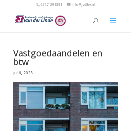
0527-291891
info@jvdlbv.nl
Vastgoedaandelen en
btw
jul 6, 2023