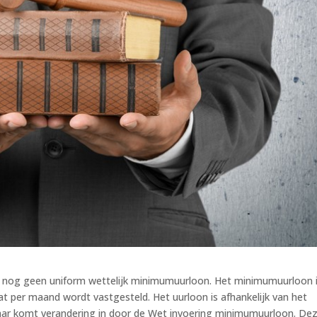
 nog geen uniform wettelijk minimumuurloon. Het minimumuurloon 
at per maand wordt vastgesteld. Het uurloon is afhankelijk van het
Daar komt verandering in door de Wet invoering minimumuurloon. De