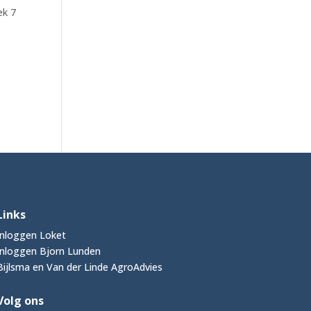
ek 7
Links
Inloggen Loket
Inloggen Bjorn Lunden
Bijlsma en Van der Linde AgroAdvies
Volg ons