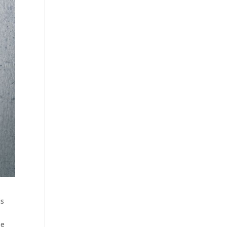
is
ze