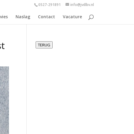
0527-291891
info@jvdlbv.nl
vies
Naslag
Contact
Vacature
st
TERUG