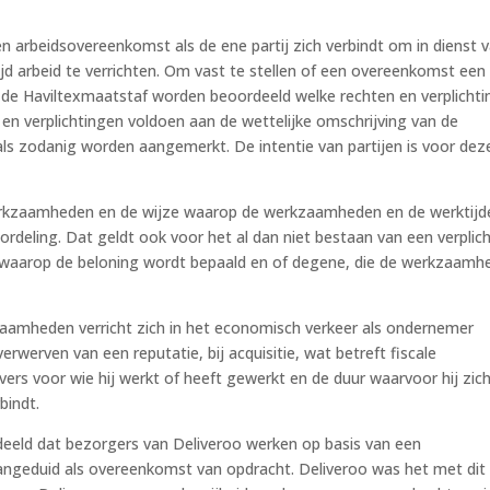
n arbeidsovereenkomst als de ene partij zich verbindt om in dienst 
jd arbeid te verrichten. Om vast te stellen of een overeenkomst een
de Haviltexmaatstaf worden beoordeeld welke rechten en verplicht
en verplichtingen voldoen aan de wettelijke omschrijving van de
 zodanig worden aangemerkt. De intentie van partijen is voor dez
erkzaamheden en de wijze waarop de werkzaamheden en de werktijd
rdeling. Dat geldt ook voor het al dan niet bestaan van een verplic
ze waarop de beloning wordt bepaald en of degene, die de werkzaamh
zaamheden verricht zich in het economisch verkeer als ondernemer
erwerven van een reputatie, bij acquisitie, wat betreft fiscale
ers voor wie hij werkt of heeft gewerkt en de duur waarvoor hij zic
bindt.
eeld dat bezorgers van Deliveroo werken op basis van een
geduid als overeenkomst van opdracht. Deliveroo was het met dit