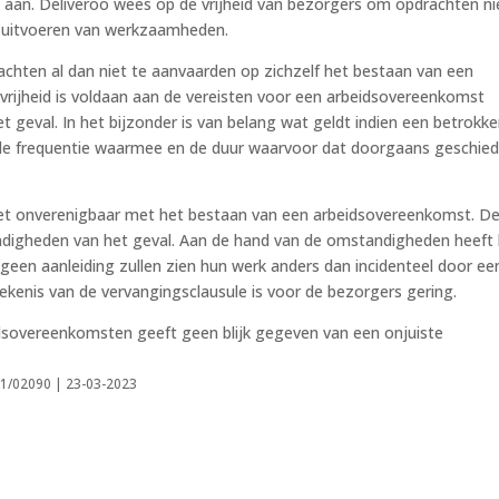
e aan. Deliveroo wees op de vrijheid van bezorgers om opdrachten ni
et uitvoeren van werkzaamheden.
achten al dan niet te aanvaarden op zichzelf het bestaan van een
vrijheid is voldaan aan de vereisten voor een arbeidsovereenkomst
 geval. In het bijzonder is van belang wat geldt indien een betrokk
 de frequentie waarmee en de duur waarvoor dat doorgaans geschied
 niet onverenigbaar met het bestaan van een arbeidsovereenkomst. D
andigheden van het geval. Aan de hand van de omstandigheden heeft
geen aanleiding zullen zien hun werk anders dan incidenteel door ee
tekenis van de vervangingsclausule is voor de bezorgers gering.
idsovereenkomsten geeft geen blijk gegeven van een onjuiste
21/02090 | 23-03-2023