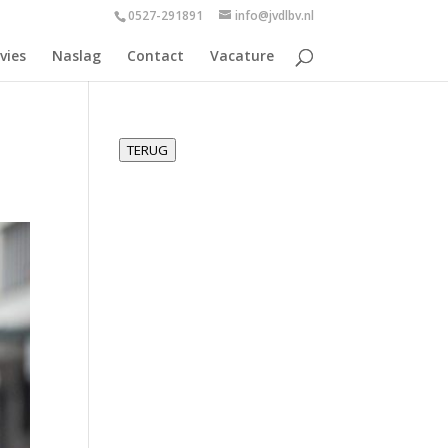
0527-291891
info@jvdlbv.nl
vies
Naslag
Contact
Vacature
TERUG