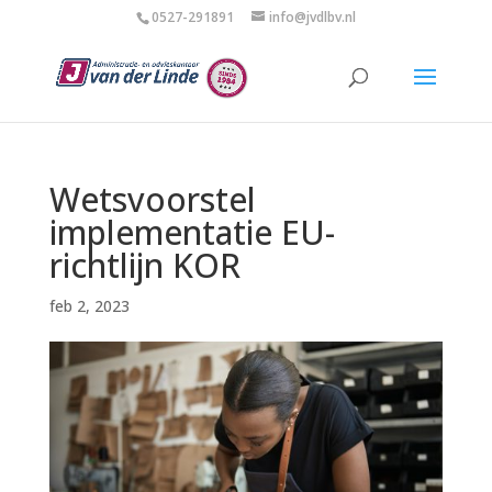
0527-291891
info@jvdlbv.nl
Wetsvoorstel
implementatie EU-
richtlijn KOR
feb 2, 2023