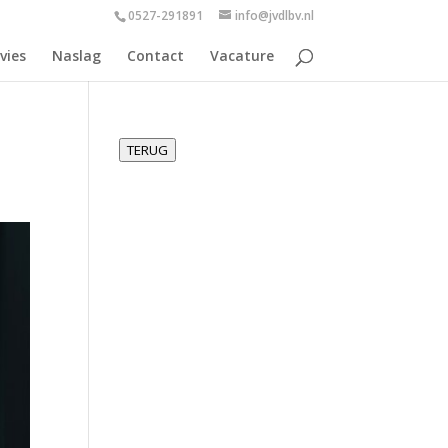
0527-291891
info@jvdlbv.nl
vies
Naslag
Contact
Vacature
TERUG