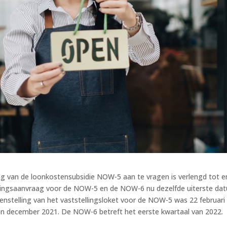
ing van de loonkostensubsidie NOW-5 aan te vragen is verlengd tot e
ellingsaanvraag voor de NOW-5 en de NOW-6 nu dezelfde uiterste da
enstelling van het vaststellingsloket voor de NOW-5 was 22 februari
n december 2021. De NOW-6 betreft het eerste kwartaal van 2022.