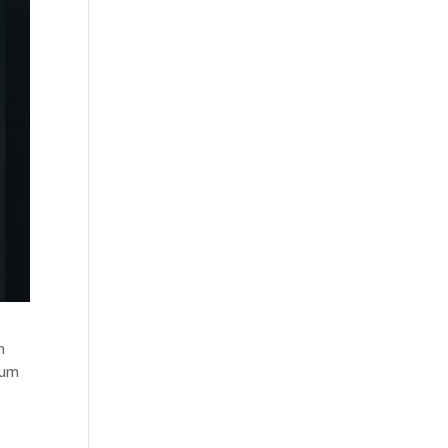
n
tum