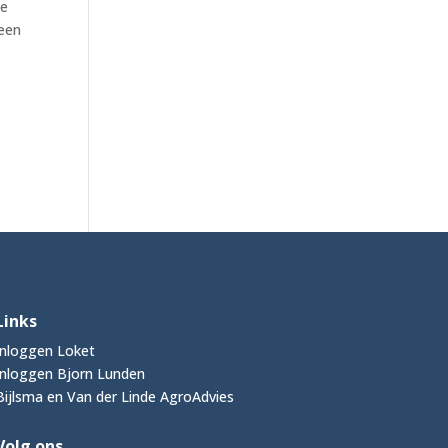
de
een
Links
Inloggen Loket
Inloggen Bjorn Lunden
Bijlsma en Van der Linde AgroAdvies
Volg ons