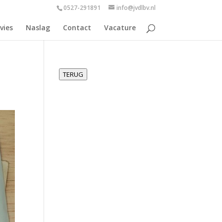
0527-291891
info@jvdlbv.nl
vies
Naslag
Contact
Vacature
TERUG