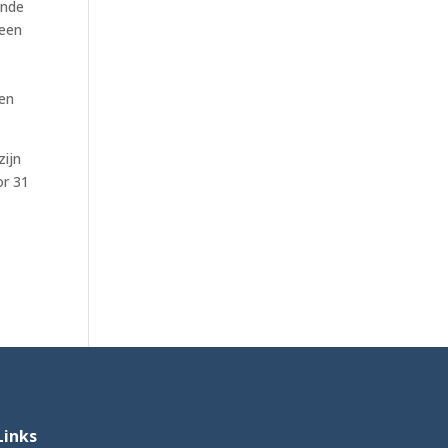
ende
 een
d
 en
zijn
or 31
Links