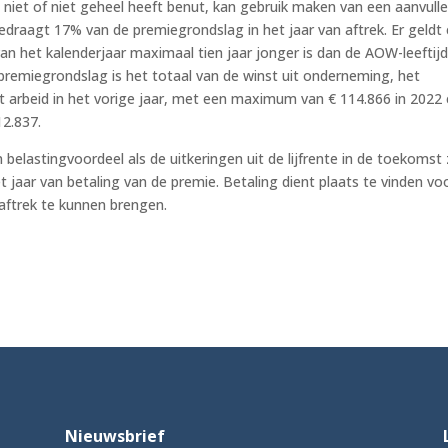
 niet of niet geheel heeft benut, kan gebruik maken van een aanvull
draagt 17% van de premiegrondslag in het jaar van aftrek. Er geldt
n het kalenderjaar maximaal tien jaar jonger is dan de AOW-leeftij
remiegrondslag is het totaal van de winst uit onderneming, het
 arbeid in het vorige jaar, met een maximum van € 114.866 in 2022
12.837.
 belastingvoordeel als de uitkeringen uit de lijfrente in de toekomst 
et jaar van betaling van de premie. Betaling dient plaats te vinden vo
aftrek te kunnen brengen.
Nieuwsbrief