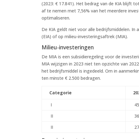
(2023: € 17.841). Het bedrag van de KIA blijft t
af te nemen met 7,56% van het meerdere invest
optimaliseren.
De KIA geldt niet voor alle bedrijfsmiddelen. In
(EIA) of op milieu-investeringsaftrek (MIA).
Milieu-investeringen
De MIA is een subsidieregeling voor de investeri
MIA wijzigen in 2023 niet ten opzichte van 202
het bedrijfsmiddel is ingedeeld. Om in aanmerk
ten minste € 2.500 bedragen.
Categorie
20
I
4
II
3
II
2