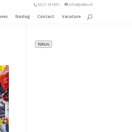
0527-291891
info@jvdlbv.nl
vies
Naslag
Contact
Vacature
TERUG