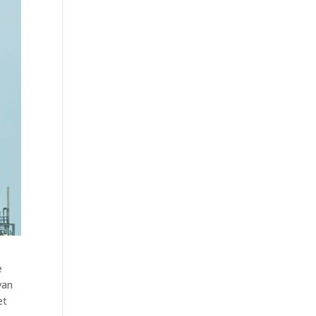
e
van
et