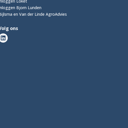
Inloggen Loket
Inloggen Bjorn Lunden
Bijlsma en Van der Linde AgroAdvies
Volg ons