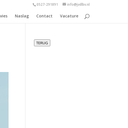
0527-291891
info@jvdlbv.nl
vies
Naslag
Contact
Vacature
TERUG