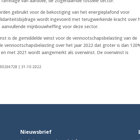
de raffinage van aardolie, de zogenaamde fossiele sector.
worden gebruikt voor de bekostiging van het energieplafond voor
solidariteitsbijdrage wordt ingevoerd met terugwerkende kracht over 
n aanvullende mijnbouwheffing voor deze sector.
nst is de gemiddelde winst voor de vennootschapsbelasting van de
 de vennootschapsbelasting over het jaar 2022 dat groter is dan 120
t en met 2021 wordt aangemerkt als overwinst. De overwinst is
0000266728 | 31-10-2022
Nieuwsbrief