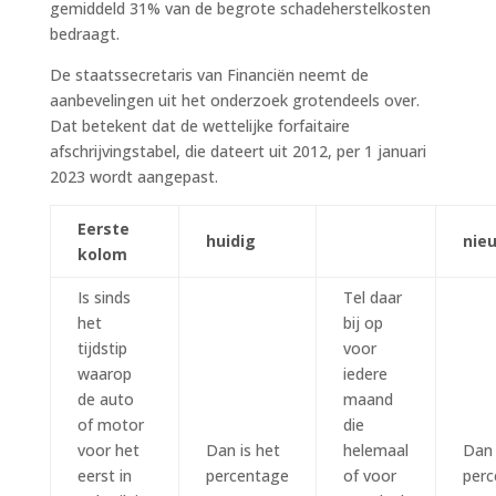
gemiddeld 31% van de begrote schadeherstelkosten
bedraagt.
De staatssecretaris van Financiën neemt de
aanbevelingen uit het onderzoek grotendeels over.
Dat betekent dat de wettelijke forfaitaire
afschrijvingstabel, die dateert uit 2012, per 1 januari
2023 wordt aangepast.
Eerste
huidig
nie
kolom
Is sinds
Tel daar
het
bij op
tijdstip
voor
waarop
iedere
de auto
maand
of motor
die
voor het
Dan is het
helemaal
Dan 
eerst in
percentage
of voor
perc