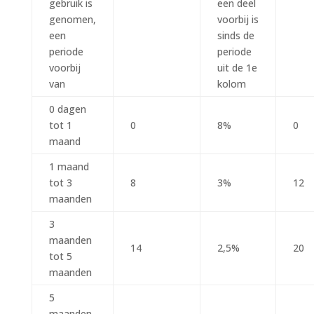
gebruik is
een deel
genomen,
voorbij is
een
sinds de
periode
periode
voorbij
uit de 1e
van
kolom
0 dagen
tot 1
0
8%
0
maand
1 maand
tot 3
8
3%
12
maanden
3
maanden
14
2,5%
20
tot 5
maanden
5
maanden