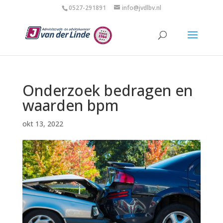
0527-291891
info@jvdlbv.nl
Onderzoek bedragen en
waarden bpm
okt 13, 2022