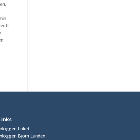
an.
min
heeft
n
en
Links
Inloggen Loket
Inloggen Bjorn Lunden