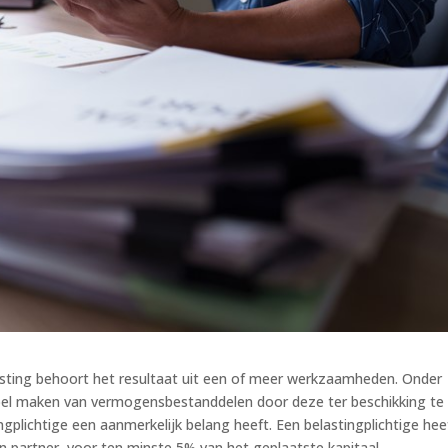
sting behoort het resultaat uit een of meer werkzaamheden. Onder
el maken van vermogensbestanddelen door deze ter beschikking te
gplichtige een aanmerkelijk belang heeft. Een belastingplichtige hee
ijn partner, voor ten minste 5% van het geplaatste kapitaal