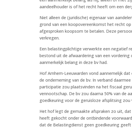
aandeelhouder is of het recht heeft om een derg
Niet alleen de (juridische) eigenaar van aande
grond van een koopovereenkomst het recht op le
afgesproken koopsom te betalen. Deze persoon
verkregen.
Een belastingplichtige verwerkte een negatief r
bestond uit de afwaardering van een vordering o
aanmerkelijk belang in deze bv had.
Hof Arnhem-Leeuwarden vond aannemelijk dat de 
de onderneming van de bv. In verband daarmee h
participatie zou plaatsvinden na het fiscaal ge
vennootschap. De bv zou daarna 50% van de aa
goedkeuring voor de geruisloze afsplitsing zou
Het hof legt de gemaakte afspraken zo uit, dat
heeft gekocht onder de ontbindende voorwaard
dat de Belastingdienst geen goedkeuring geeft 