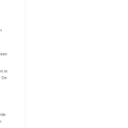
p
n
 een
n in
. De
rde
v.