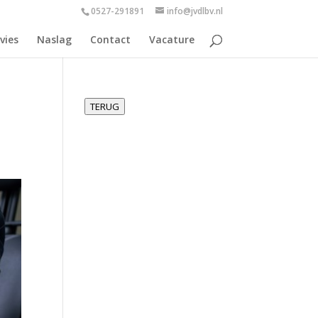
0527-291891
info@jvdlbv.nl
vies
Naslag
Contact
Vacature
TERUG