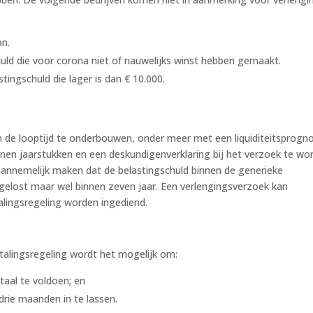
an.
uld die voor corona niet of nauwelijks winst hebben gemaakt.
ingschuld die lager is dan € 10.000.
 de looptijd te onderbouwen, onder meer met een liquiditeitsprogn
ienen jaarstukken en een deskundigenverklaring bij het verzoek te wo
annemelijk maken dat de belastingschuld binnen de generieke
afgelost maar wel binnen zeven jaar. Een verlengingsverzoek kan
alingsregeling worden ingediend.
talingsregeling wordt het mogelijk om:
taal te voldoen; en
rie maanden in te lassen.