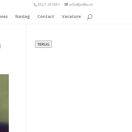
0527-291891
info@jvdlbv.nl
vies
Naslag
Contact
Vacature
n
TERUG