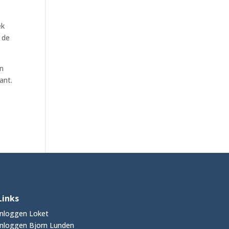
ek
 de
in
ant.
Links
Inloggen Loket
Inloggen Bjorn Lunden