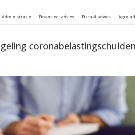
Administratie
Financieel advies
Fiscaal advies
Agro ad
egeling coronabelastingschulde