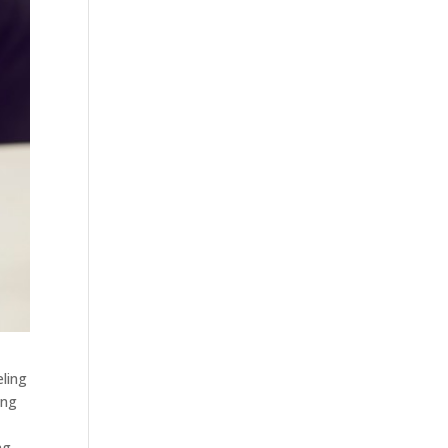
ling
ing
ng