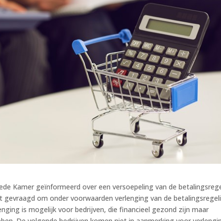
eede Kamer geïnformeerd over een versoepeling van de betalingsrege
t gevraagd om onder voorwaarden verlenging van de betalingsregel
enging is mogelijk voor bedrijven, die financieel gezond zijn maar
 hebben. De volgende bedrijven komen niet in aanmerking voor verlengi