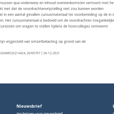
 cursussen qua onderwerp en inhoud overeenkomsten vertoont met he
kt niet dat de voordrachtenvrijstelling niet zou kunnen worden
at in een aantal gevallen cursusmateriaal ter voorbereiding op de in 
. Het cursusmateriaal is bedoeld om de voordrachten toegankelijk
 cursisten om vragen te stellen tijdens de hoorcolleges ontneemt
ijn vrijgesteld van omzetbelasting op grond van de
INLGHAMS20214424, 20/00707 | 06-12-2021
Nieuwsbrief
Inschrijven voor nieuwsbrief