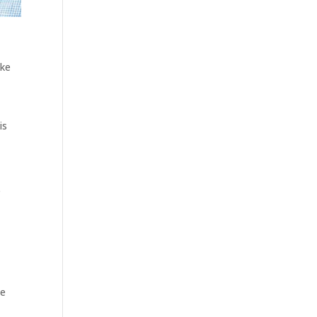
jke
is
e
de