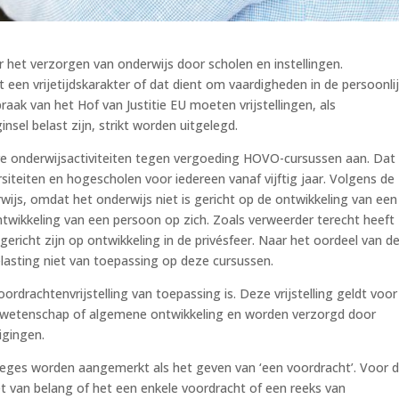
r het verzorgen van onderwijs door scholen en instellingen.
t een vrijetijdskarakter of dat dient om vaardigheden in de persoonli
aak van het Hof van Justitie EU moeten vrijstellingen, als
nsel belast zijn, strikt worden uitgelegd.
ere onderwijsactiviteiten tegen vergoeding HOVO-cursussen aan. Dat 
siteiten en hogescholen voor iedereen vanaf vijftig jaar. Volgens de
js, omdat het onderwijs niet is gericht op de ontwikkeling van een
twikkeling van een persoon op zich. Zoals verweerder terecht heeft
ericht zijn op ontwikkeling in de privésfeer. Naar het oordeel van d
elasting niet van toepassing op deze cursussen.
ordrachtenvrijstelling van toepassing is. Deze vrijstelling geldt voor
n wetenschap of algemene ontwikkeling en worden verzorgd door
igingen.
eges worden aangemerkt als het geven van ‘een voordracht’. Voor 
iet van belang of het een enkele voordracht of een reeks van