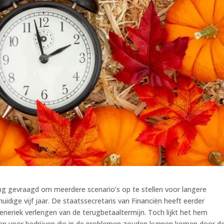
g gevraagd om meerdere scenario’s op te stellen voor langere
idige vijf jaar. De staatssecretaris van Financiën heeft eerder
neriek verlengen van de terugbetaaltermijn. Toch lijkt het hem
rken voor bedrijven die in de problemen zouden kunnen komen door d