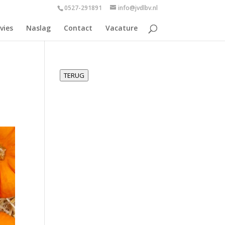
0527-291891
info@jvdlbv.nl
vies
Naslag
Contact
Vacature
TERUG