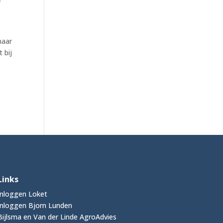
naar
 bij
Links
Inloggen Loket
Inloggen Bjorn Lunden
Bijlsma en Van der Linde AgroAdvies