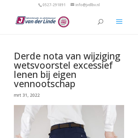
0527-291891
info@jvdlbv.nl
Derde nota van wijziging
wetsvoorstel excessief
lenen bij eigen
vennootschap
mrt 31, 2022