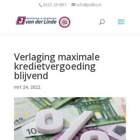
0527-291891
info@jvdlbv.nl
Verlaging maximale
kredietvergoeding
blijvend
mrt 24, 2022