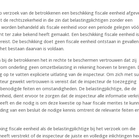
p verzoek van de betrokkenen een beschikking fiscale eenheid afgev
t de rechtszekerheid in die zin dat belastingplichtigen zonder een
n worden behandeld als fiscale eenheid voor een periode gelegen vóó
 ter zake bekend heeft gemaakt. Een beschikking fiscale eenheid i
ereist. De beschikking doet geen fiscale eenheid ontstaan in gevallen
het bestaan daarvan is voldaan.
bij de betrokkenen het in rechte te beschermen vertrouwen dat zij
rom onderling geen omzetbelasting in rekening hoeven te brengen.
g op te vatten expliciete uitlating van de inspecteur. Om zich met s
eur gewekt vertrouwen is vereist dat de inspecteur de toezegging
benodigde feiten en omstandigheden. De belastingplichtige, die de
heid, dient ervoor te zorgen dat de inspecteur alle informatie verkri
heeft en die nodig is om deze kwestie op haar fiscale merites te kun
iding van een besluit de nodige kennis omtrent de relevante feiten e
ng fiscale eenheid als de belastingplichtige bij het verzoek om die
heeft verstrekt of de inspecteur de juiste en volledige inlichtingen he