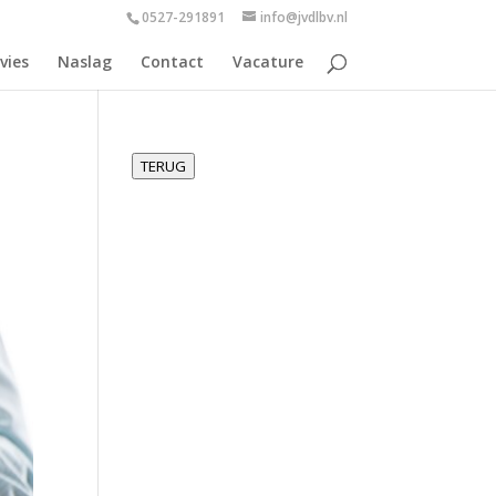
0527-291891
info@jvdlbv.nl
vies
Naslag
Contact
Vacature
TERUG