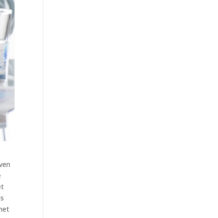
even
e
et
ls
het