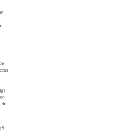
en.
r
s
 De
ucces
jgt
nen
n de
eft